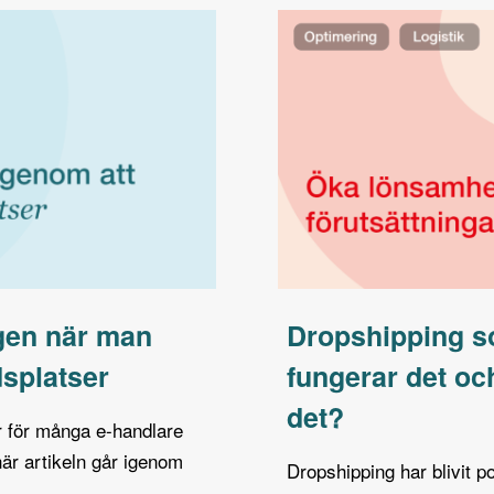
gen när man
Dropshipping so
dsplatser
fungerar det oc
det?
är för många e-handlare
 här artikeln går igenom
Dropshipping har blivit p