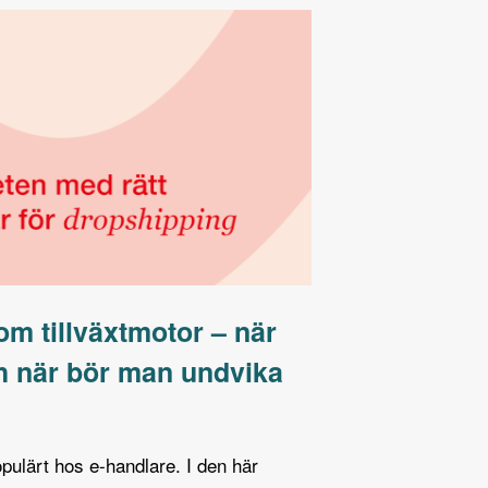
m tillväxtmotor – när
h när bör man undvika
opulärt hos e-handlare. I den här