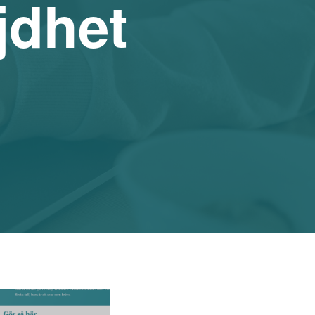
jdhet