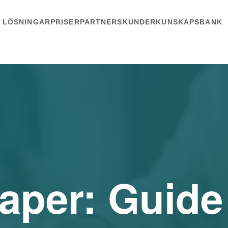
LÖSNINGAR
PRISER
PARTNERS
KUNDER
KUNSKAPSBANK
aper: Guide 