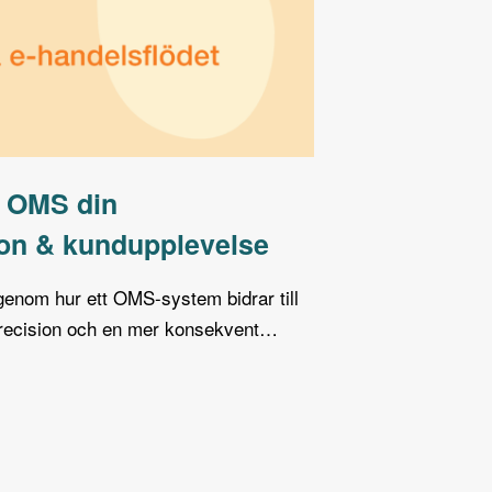
tt OMS din
ion & kundupplevelse
 igenom hur ett OMS-system bidrar till
precision och en mer konsekvent…