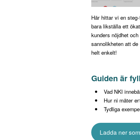
Här hittar vi en steg-
bara likställa ett ök
kunders nöjdhet och 
sannolikheten att de 
helt enkelt!
Guiden är fyl
Vad NKI innebär
Hur ni mäter e
Tydliga exempel
Ladda ner so