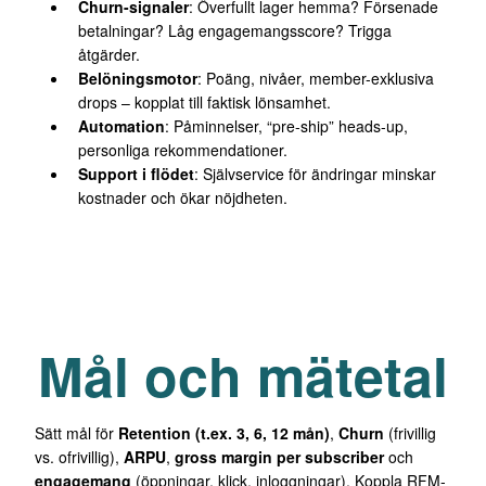
Churn-signaler
: Överfullt lager hemma? Försenade
betalningar? Låg engagemangsscore? Trigga
åtgärder.
Belöningsmotor
: Poäng, nivåer, member-exklusiva
drops – kopplat till faktisk lönsamhet.
Automation
: Påminnelser, “pre-ship” heads-up,
personliga rekommendationer.
Support i flödet
: Självservice för ändringar minskar
kostnader och ökar nöjdheten.
Mål och mätetal
Sätt mål för
Retention (t.ex. 3, 6, 12 mån)
,
Churn
(frivillig
vs. ofrivillig),
ARPU
,
gross margin per subscriber
och
engagemang
(öppningar, klick, inloggningar). Koppla RFM-