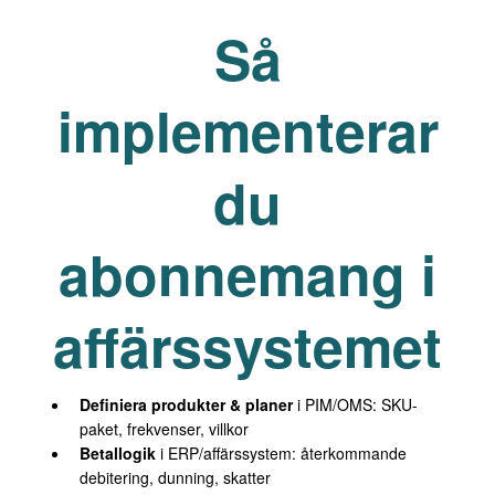
Så
implementerar
du
abonnemang i
affärssystemet
Definiera produkter & planer
i PIM/OMS: SKU-
paket, frekvenser, villkor
Betallogik
i ERP/affärssystem: återkommande
debitering, dunning, skatter