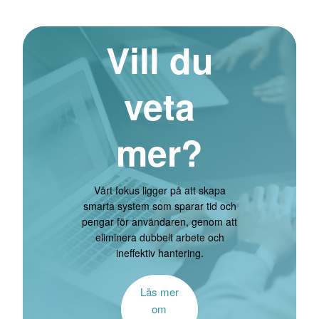
Vill du
veta
mer?
Vårt fokus ligger på att skapa
smarta system som sparar tid och
pengar för användaren, genom att
eliminera dubbelt arbete och
ineffektiv hantering.
Läs mer
om